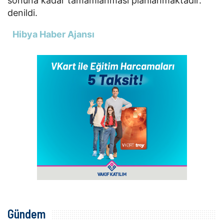
sonuna kadar tamamlanması planlanmaktadır.''
denildi.
Hibya Haber Ajansı
Gündem