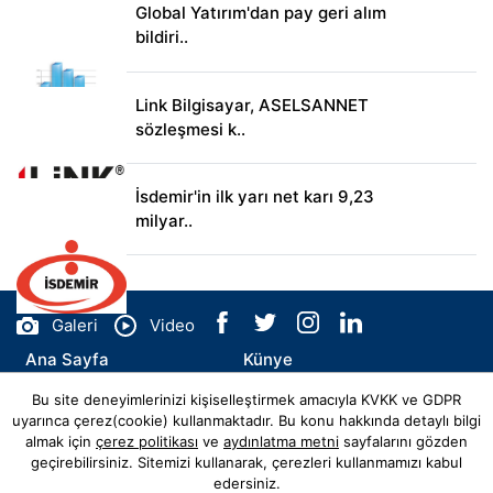
Global Yatırım'dan pay geri alım
bildiri..
Link Bilgisayar, ASELSANNET
sözleşmesi k..
İsdemir'in ilk yarı net karı 9,23
milyar..
Galeri
Video
Ana Sayfa
Künye
Bu site deneyimlerinizi kişiselleştirmek amacıyla KVKK ve GDPR
İletişim
uyarınca çerez(cookie) kullanmaktadır. Bu konu hakkında detaylı bilgi
almak için
çerez politikası
ve
aydınlatma metni
sayfalarını gözden
geçirebilirsiniz. Sitemizi kullanarak, çerezleri kullanmamızı kabul
edersiniz.
© Copyright 2026 belediyeajansi.com.tr Tüm Hakları Saklıdır.