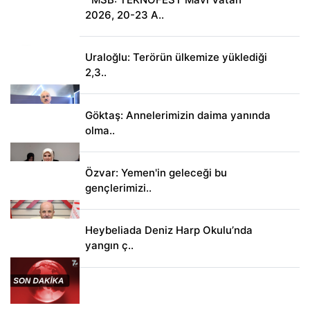
2026, 20-23 A..
Uraloğlu: Terörün ülkemize yüklediği
2,3..
Göktaş: Annelerimizin daima yanında
olma..
Özvar: Yemen'in geleceği bu
gençlerimizi..
Heybeliada Deniz Harp Okulu’nda
yangın ç..