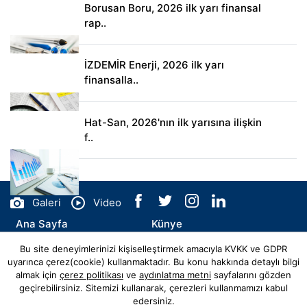
Borusan Boru, 2026 ilk yarı finansal
rap..
İZDEMİR Enerji, 2026 ilk yarı
finansalla..
Hat-San, 2026'nın ilk yarısına ilişkin
f..
Galeri
Video
Ana Sayfa
Künye
Bu site deneyimlerinizi kişiselleştirmek amacıyla KVKK ve GDPR
İletişim
uyarınca çerez(cookie) kullanmaktadır. Bu konu hakkında detaylı bilgi
almak için
çerez politikası
ve
aydınlatma metni
sayfalarını gözden
geçirebilirsiniz. Sitemizi kullanarak, çerezleri kullanmamızı kabul
edersiniz.
© Copyright 2026 belediyeajansi.com.tr Tüm Hakları Saklıdır.