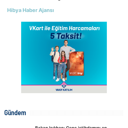
Hibya Haber Ajansı
Gündem
Bakan Işıkhan: Genç istihdamını en