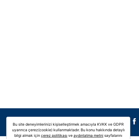
Galeri
Video
Bu site deneyimlerinizi kişiselleştirmek amacıyla KVKK ve GDPR
uyarınca çerez(cookie) kullanmaktadır. Bu konu hakkında detaylı
bilgi almak için
çerez politikası
ve
aydınlatma metni
sayfalarını