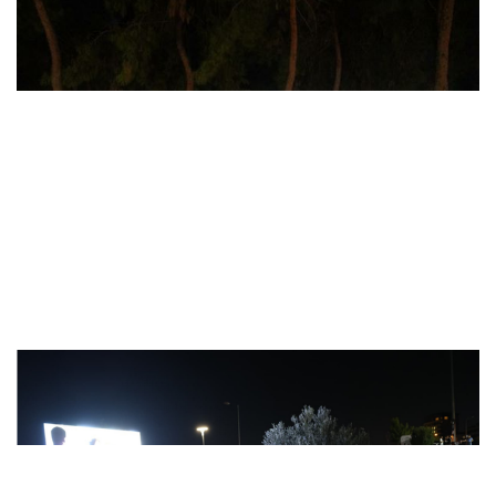
HayatPark’ta yaz akşamı etkinlikler..
Küçükçekmece'de "Açık Hava Sinema G..