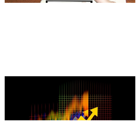
İSO İhracat Pazarları İklim Endeksi..
Kültür - Sanat