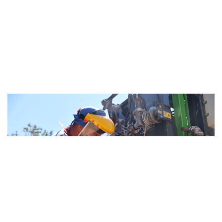
Antalya'da üreticiye tırnak bakım d..