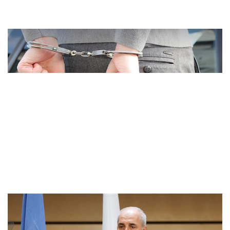
İzmir ve Muğla'da göçmen kaçakçılı..
Kurtulmuş: Atatürk başta olmak üzer..