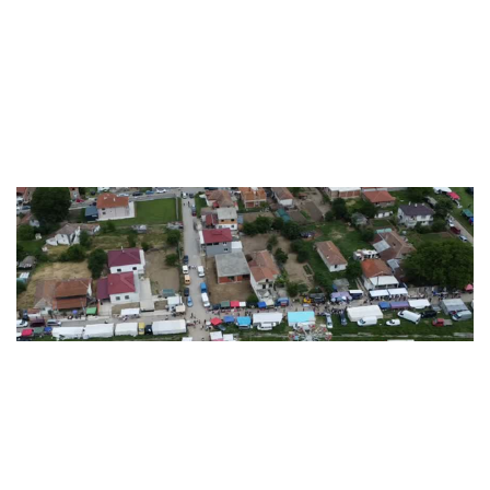
Ruen'de bahar şenliği: Türk Karnava..
Yaşam