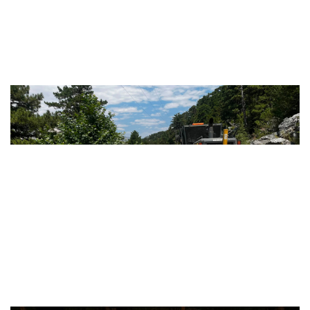
Antalya'da yollarda bakım, onarım v..