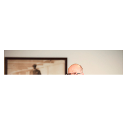
OPET, müşteri memnuniyetinde yine z..