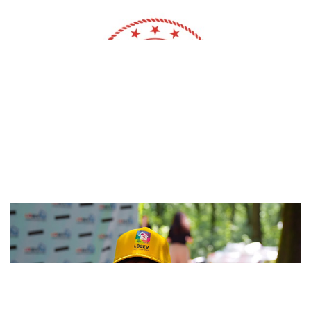
LGS’de birinci nakil sonuçları açık..
LÖSEV’den Kocaeli’de büyük aile pik..