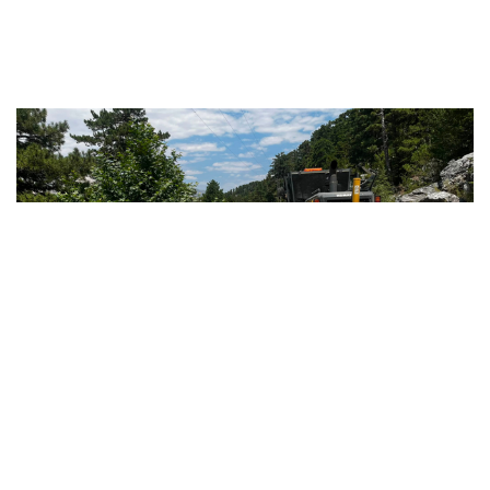
Antalya'da yollarda bakım, onarım v..