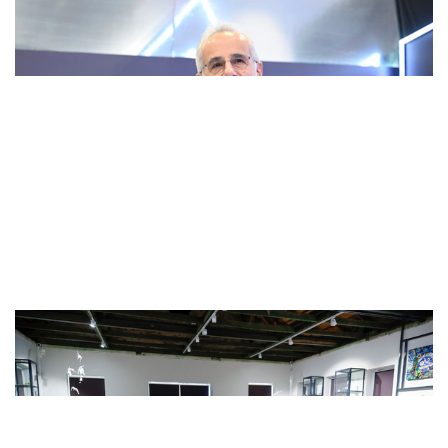
Uraloğlu: Kahramanlarımızı rahmet, ..
BM’den Antalya’nın Isı Eylem Planı’..