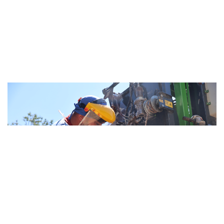
Antalya'da üreticiye tırnak bakım d..