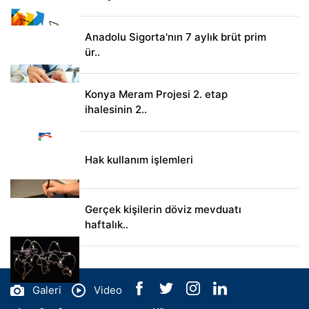
Anadolu Sigorta'nın 7 aylık brüt prim
ür..
Konya Meram Projesi 2. etap
ihalesinin 2..
Hak kullanım işlemleri
Gerçek kişilerin döviz mevduatı
haftalık..
Galeri
Video