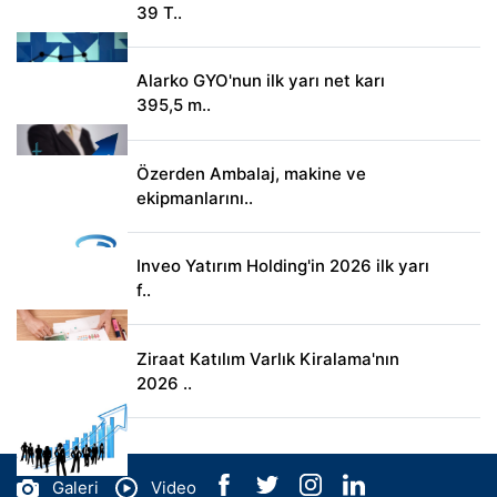
39 T..
Alarko GYO'nun ilk yarı net karı
395,5 m..
Özerden Ambalaj, makine ve
ekipmanlarını..
Inveo Yatırım Holding'in 2026 ilk yarı
f..
Ziraat Katılım Varlık Kiralama'nın
2026 ..
Galeri
Video